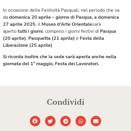
In occasione delle Festività Pasquali, nel periodo che va
da
domenica 20 aprile – giorno di Pasqua, a domenica
27 aprile 2025
, il
Muse
o d’Arte Orientale
sarà
aperto
tutti i giorni
, compresi i giorni festivi di
Pasqua
(20 aprile)
,
Pasquetta (21 aprile)
e
Festa della
Liberazione (25 aprile)
.
Si ricorda inoltre che l
a
sed
e
sar
à
apert
a
anche nella
giornata del
1° maggio, Festa dei Lavoratori.
Condividi