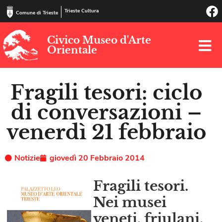
Trieste Cultura
Comune di Trieste
Civico Museo d'Arte
Orientale
Fragili tesori: ciclo
di conversazioni –
venerdì 21 febbraio
Notizie
giovedì 20 Febbraio 2014
Fragili tesori.
Nei musei
veneti, friulani,