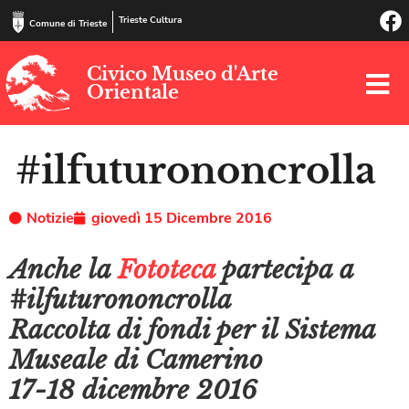
Trieste Cultura
Comune di Trieste
Civico Museo d'Arte
Orientale
#ilfuturononcrolla
Notizie
giovedì 15 Dicembre 2016
Anche la
Fototeca
partecipa a
#ilfuturononcrolla
Raccolta di fondi per il Sistema
Museale di Camerino
17-18 dicembre 2016