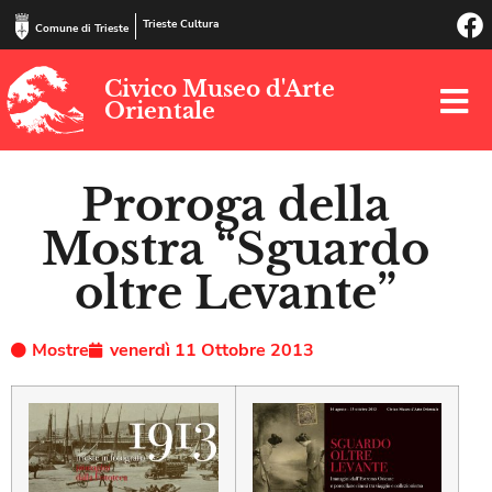
Trieste Cultura
Comune di Trieste
Civico Museo d'Arte
Orientale
Proroga della
Mostra “Sguardo
oltre Levante”
Mostre
venerdì 11 Ottobre 2013